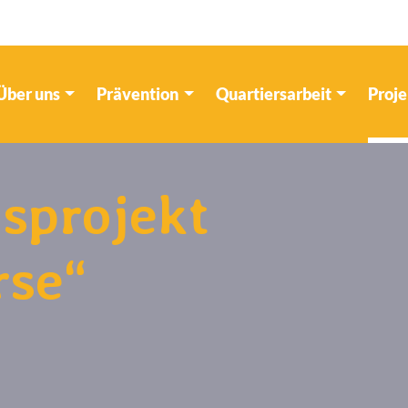
Über uns
Prävention
Quartiersarbeit
Proj
sprojekt
rse“