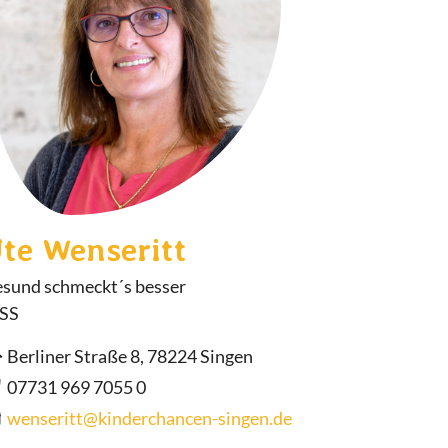
te Wenseritt
sund schmeckt´s besser
SS
Berliner Straße 8, 78224 Singen
07731 969 7055 0
wenseritt@kinderchancen-singen.de