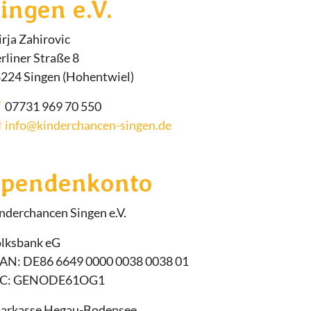
ingen e.V.
rja Zahirovic
rliner Straße 8
224 Singen (Hohentwiel)
07731 969 70 550
info@kinderchancen-singen.de
Spendenkonto
nderchancen Singen e.V.
lksbank eG
AN: DE86 6649 0000 0038 0038 01
IC: GENODE61OG1
arkasse Hegau-Bodensee