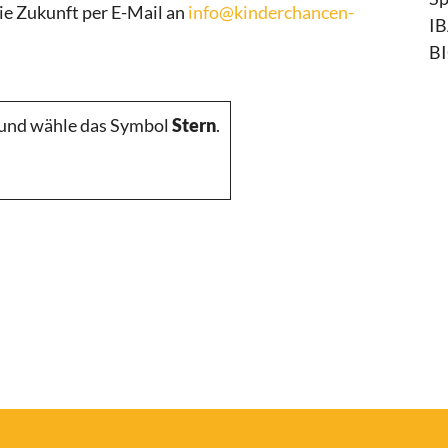
die Zukunft per E-Mail an
info@kinderchancen-
IB
B
t und wähle das Symbol
Stern
.