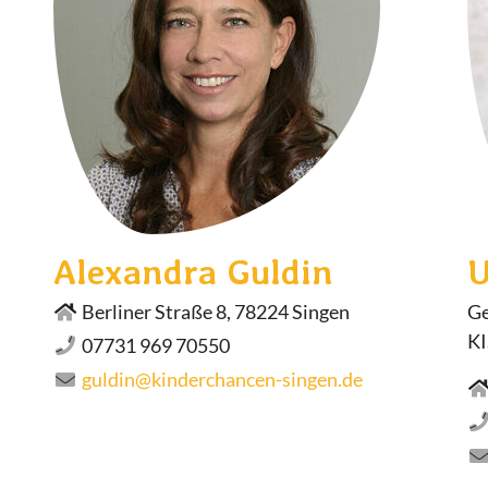
Alexandra Guldin
U
Berliner Straße 8, 78224 Singen
Ge
KI
07731 969 70550
guldin@kinderchancen-singen.de