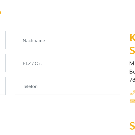
?
S
Mi
Be
78