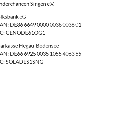
nderchancen Singen e.V.
lksbank eG
AN: DE86 6649 0000 0038 0038 01
IC: GENODE61OG1
arkasse Hegau-Bodensee
AN: DE66 6925 0035 1055 4063 65
IC: SOLADES1SNG