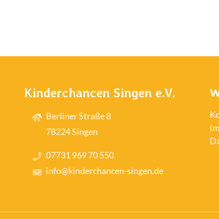
Kinderchancen Singen e.V.
W
Ko
Berliner Straße 8
I
78224 Singen
Da
07731 969 70 550
info@kinderchancen-singen.de