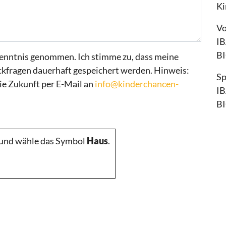
Ki
Vo
IB
B
enntnis genommen. Ich stimme zu, dass meine
kfragen dauerhaft gespeichert werden. Hinweis:
Sp
die Zukunft per E-Mail an
info@kinderchancen-
IB
B
t und wähle das Symbol
Haus
.