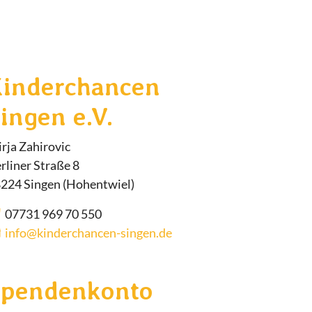
Kinderchancen
ingen e.V.
rja Zahirovic
rliner Straße 8
224 Singen (Hohentwiel)
07731 969 70 550
info@kinderchancen-singen.de
Spendenkonto